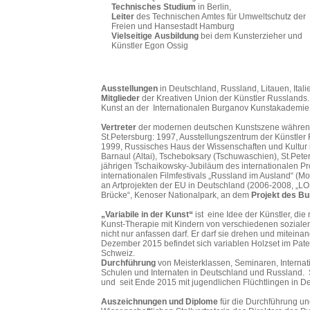
Technisches Studium
in Berlin,
Leiter
des Technischen Amtes für Umweltschutz der
Freien und Hansestadt Hamburg
Vielseitige Ausbildung
bei dem Kunsterzieher und
Künstler Egon Ossig
Ausstellungen
in Deutschland, Russland, Litauen, Ital
Mitglieder
der Kreativen Union der Künstler Russlands. 
Kunst an der Internationalen Burganov Kunstakademie
Vertreter
der modernen deutschen Kunstszene währe
St.Petersburg: 1997, Ausstellungszentrum der Künstler 
1999, Russisches Haus der Wissenschaften und Kultur i
Barnaul (Altai), Tscheboksary (Tschuwaschien), St.Pet
jährigen Tschaikowsky-Jubiläum des internationalen Pr
internationalen Filmfestivals „Russland im Ausland“ (
an Artprojekten der EU in Deutschland (2006-2008, „LOS
Brücke“, Kenoser Nationalpark, an dem
Projekt des B
„Variabile in der Kunst“
ist eine Idee der Künstler, die
Kunst-Therapie mit Kindern von verschiedenen sozialen 
nicht nur anfassen darf. Er darf sie drehen und mitein
Dezember 2015 befindet sich variablen Holzset im Pate
Schweiz.
Durchführung
von Meisterklassen, Seminaren, Internati
Schulen und Internaten in Deutschland und Russland. 
und seit Ende 2015 mit jugendlichen Flüchtlingen in D
Auszeichnungen
und Diplome
für die Durchführung un