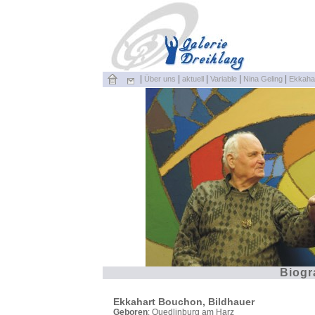
|
|
|
|
|
Über uns
aktuell
Variable
Nina Geling
Ekkaha
Biogr
Ekkahart Bouchon, Bildhauer
Geboren
: Quedlinburg am Harz