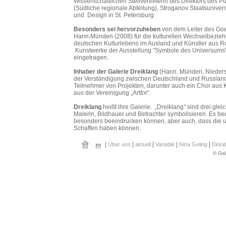
Wissenschaftlichen Stellvertreterin des Direktors de
(Südliche regionale Abteilung), Stroganov Staatsuniversi
und Design in St. Petersburg
Besonders sei hervorzuheben
von dem Leiter des Goet
Hann.Münden (2008) für die kulturellen Wechselbezie
deutschen Kulturlebens im Ausland und Künstler aus R
Kunstwerke der Ausstellung "Symbole des Universums"
eingetragen.
Inhaber der Galerie Dreiklang
(Hann. Münden, Niedersa
der Verständigung zwischen Deutschland und Russland 
Teilnehmer von Projekten, darunter auch ein Chor aus
aus der Vereinigung „Artfor“.
Dreiklang
heißt ihre Galerie. „Dreiklang
“
sind drei gle
Malerin, Bildhauer und Betrachter symbolisieren. Es b
besonders beeindrucken können, aber auch, dass die 
Schaffen haben können.
|
|
|
|
|
Über uns
aktuell
Variable
Nina Geling
Ekka
© Gal